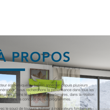
À PROPOS
teur économique du bassin annécien depuis plusieurs
nérations, nous recherchons la performance dans tous les
maines : dans le choix de nos partenaires, dans la relation
ient et dans la conduite de nos programmes.
ec le souci de toujours adhérer à nos valeurs fondatrices :