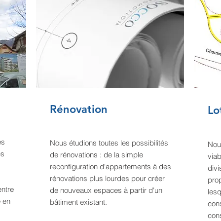
Rénovation
Lo
es
Nous étudions toutes les possibilités
Nou
es
de rénovations : de la simple
viab
reconfiguration d'appartements à des
divi
rénovations plus lourdes pour c
réer
prop
entre
de nouveaux espaces à partir d'un
lesq
e en
bâtiment existant.
con
cons